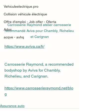
Vehiculeelectrique.pro
Collision véhicule électrique
Offre d'emploi - Job offer - Oferta
Carrosserie Raymond atelier carrosserie 
Adas
recommandé Aviva pour Chambly, Richelieu 
et Carignan
acqve - avhq
https://www.aviva.ca/fr/
Carrosserie Raymond, a recommended 
bodyshop by Aviva for Chambly, 
Richelieu, and Carignan.
https://www.carrosserieraymond.net/blo
g
Assurance auto