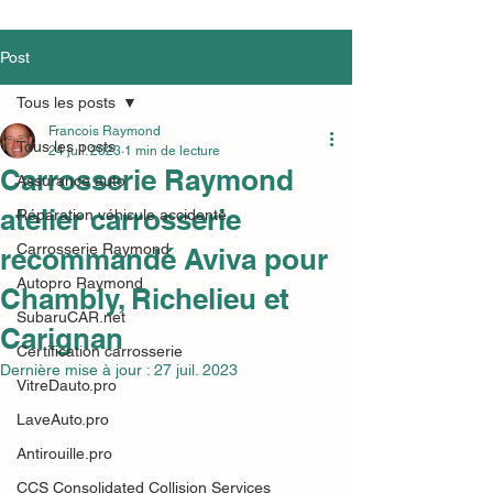
Post
Tous les posts
Francois Raymond
Tous les posts
24 juil. 2023
1 min de lecture
Carrosserie Raymond
Assurance auto
atelier carrosserie
Réparation véhicule accidenté
Carrosserie Raymond
recommandé Aviva pour
Autopro Raymond
Chambly, Richelieu et
SubaruCAR.net
Carignan
Certification carrosserie
Dernière mise à jour :
27 juil. 2023
VitreDauto.pro
LaveAuto.pro
Antirouille.pro
CCS Consolidated Collision Services