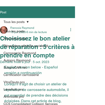
Post
Tous les posts
Francois Raymond
Tous les posts
15 juil. 2023
6 min de lecture
Choisissez le bon atelier
Assurance auto
de réparation : 5 critères à
Réparation véhicule accidenté
Carrosserie Raymond
prendre en compte
Autopro Raymond
Dernière mise à jour :
5 oct. 2023
English version below - Español 
SubaruCAR.net
versión a continuación
Certification carrosserie
VitreDauto.pro
Lorsqu'il s'agit de choisir un atelier de 
LaveAuto.pro
réparation de carrosserie automobile, il 
est essentiel de prendre des décisions 
Antirouille.pro
éclairées. Dans cet article de blog, 
CCS Consolidated Collision Services