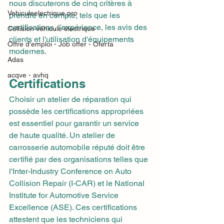
nous discuterons de cinq critères à 
Vehiculeelectrique.pro
prendre en compte, tels que les 
certifications, l'expérience, les avis des 
Collision véhicule électrique
clients et l'utilisation d'équipements 
Offre d'emploi - Job offer - Oferta
modernes.
Adas
acqve - avhq
Certifications
Choisir un atelier de réparation qui 
possède les certifications appropriées 
est essentiel pour garantir un service 
de haute qualité. Un atelier de 
carrosserie automobile réputé doit être 
certifié par des organisations telles que 
l'Inter-Industry Conference on Auto 
Collision Repair (I-CAR) et le National 
Institute for Automotive Service 
Excellence (ASE). Ces certifications 
attestent que les techniciens qui 