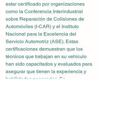
estar certificado por organizaciones 
como la Conferencia Interindustrial 
sobre Reparación de Colisiones de 
Automóviles (I-CAR) y el Instituto 
Nacional para la Excelencia del 
Servicio Automotriz (ASE). Estas 
certificaciones demuestran que los 
técnicos que trabajan en su vehículo 
han sido capacitados y evaluados para 
asegurar que tienen la experiencia y 
habilidades necesarias. Es 
fundamental verificar las certificaciones 
del taller de reparación antes de tomar 
una decisión.
Experiencia
Un taller de reparación de carrocería 
de automóvil con experiencia puede 
ofrecerte el mejor servicio. Se prefiere 
un taller establecido con técnicos 