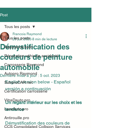
Post
Tous les posts
Francois Raymond
Tous les posts
20 juil. 2023
8 min de lecture
Démystification des
Assurance auto
couleurs de peinture
Réparation véhicule accidenté
Carrosserie Raymond
automobile
Autopro Raymond
Dernière mise à jour :
5 oct. 2023
English version below - Español 
SubaruCAR.net
versión a continuación
Certification carrosserie
VitreDauto.pro
Un regard intérieur sur les choix et les 
LaveAuto.pro
tendance
Antirouille.pro
Démystification des couleurs de 
CCS Consolidated Collision Services