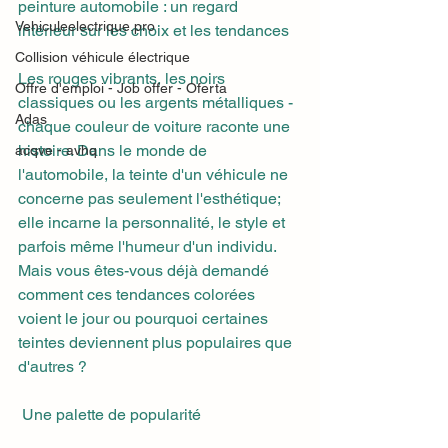
peinture automobile : un regard 
Vehiculeelectrique.pro
intérieur sur les choix et les tendances
Collision véhicule électrique
Les rouges vibrants, les noirs 
Offre d'emploi - Job offer - Oferta
classiques ou les argents métalliques - 
Adas
chaque couleur de voiture raconte une 
histoire. Dans le monde de 
acqve - avhq
l'automobile, la teinte d'un véhicule ne 
concerne pas seulement l'esthétique; 
elle incarne la personnalité, le style et 
parfois même l'humeur d'un individu. 
Mais vous êtes-vous déjà demandé 
comment ces tendances colorées 
voient le jour ou pourquoi certaines 
teintes deviennent plus populaires que 
d'autres ?
 Une palette de popularité