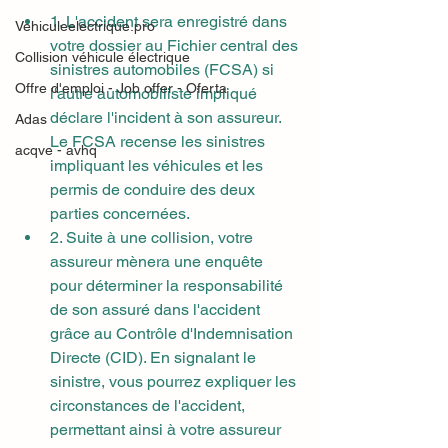
1. L'accident sera enregistré dans 
Vehiculeelectrique.pro
votre dossier au Fichier central des 
Collision véhicule électrique
sinistres automobiles (FCSA) si 
Offre d'emploi - Job offer - Oferta
l'autre automobiliste impliqué 
déclare l'incident à son assureur. 
Adas
Le FCSA recense les sinistres 
acqve - avhq
impliquant les véhicules et les 
permis de conduire des deux 
parties concernées.
2. Suite à une collision, votre 
assureur mènera une enquête 
pour déterminer la responsabilité 
de son assuré dans l'accident 
grâce au Contrôle d'Indemnisation 
Directe (CID). En signalant le 
sinistre, vous pourrez expliquer les 
circonstances de l'accident, 
permettant ainsi à votre assureur 