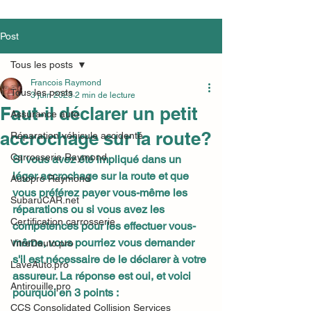
Post
Tous les posts
Francois Raymond
Tous les posts
3 juin 2023
2 min de lecture
Faut-il déclarer un petit
Assurance auto
accrochage sur la route?
Réparation véhicule accidenté
Carrosserie Raymond
Si vous avez été impliqué dans un 
léger accrochage sur la route et que 
Autopro Raymond
vous préférez payer vous-même les 
SubaruCAR.net
réparations ou si vous avez les 
Certification carrosserie
compétences pour les effectuer vous-
même, vous pourriez vous demander 
VitreDauto.pro
s'il est nécessaire de le déclarer à votre 
LaveAuto.pro
assureur. La réponse est oui, et voici 
Antirouille.pro
pourquoi en 3 points :
CCS Consolidated Collision Services