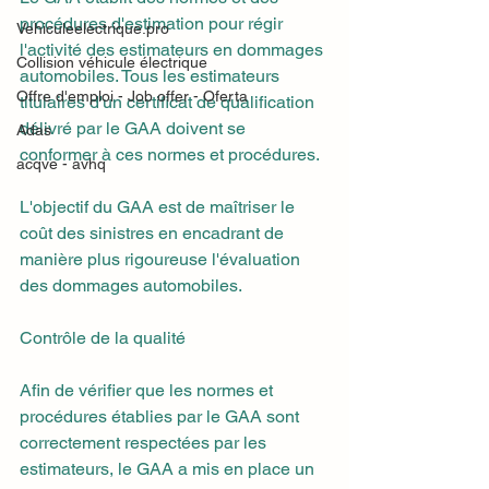
procédures d'estimation pour régir 
Vehiculeelectrique.pro
l'activité des estimateurs en dommages 
Collision véhicule électrique
automobiles. Tous les estimateurs 
Offre d'emploi - Job offer - Oferta
titulaires d'un certificat de qualification 
délivré par le GAA doivent se 
Adas
conformer à ces normes et procédures.
acqve - avhq
L'objectif du GAA est de maîtriser le 
coût des sinistres en encadrant de 
manière plus rigoureuse l'évaluation 
des dommages automobiles.
Contrôle de la qualité
Afin de vérifier que les normes et 
procédures établies par le GAA sont 
correctement respectées par les 
estimateurs, le GAA a mis en place un 