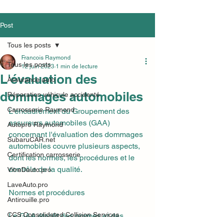
Post
Tous les posts
Francois Raymond
Tous les posts
12 juin 2023
1 min de lecture
L'évaluation des
Assurance auto
dommages automobiles
Réparation véhicule accidenté
Carrosserie Raymond
L'encadrement du Groupement des 
assureurs automobiles (GAA) 
Autopro Raymond
concernant l'évaluation des dommages 
SubaruCAR.net
automobiles couvre plusieurs aspects, 
Certification carrosserie
dont les normes, les procédures et le 
contrôle de la qualité.
VitreDauto.pro
LaveAuto.pro
Normes et procédures
Antirouille.pro
CCS Consolidated Collision Services
Le GAA établit des normes et des 