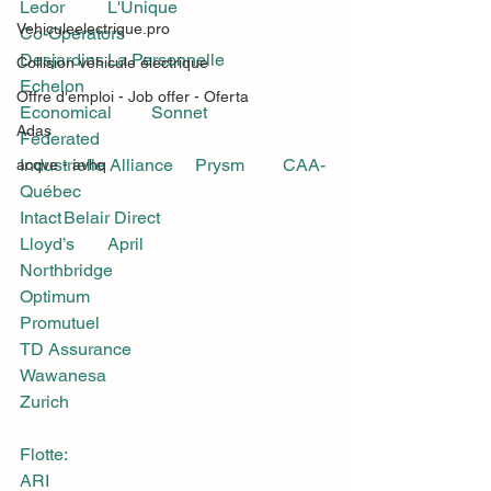
Ledor	L'Unique
Vehiculeelectrique.pro
Co-Operators			
Desjardins	La Personnelle		
Collision véhicule électrique
Echelon			
Offre d'emploi - Job offer - Oferta
Economical	Sonnet		
Adas
Federated			
Industrielle Alliance	Prysm	CAA-
acqve - avhq
Québec	
Intact	Belair Direct		
Lloyd’s	April		
Northbridge			
Optimum			
Promutuel			
TD Assurance			
Wawanesa			
Zurich			
Flotte:			
ARI			