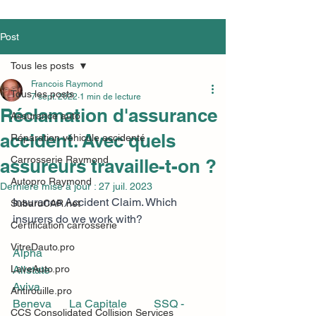
Post
Tous les posts
Francois Raymond
Tous les posts
7 sept. 2022
1 min de lecture
Réclamation d'assurance
Assurance auto
accident. Avec quels
Réparation véhicule accidenté
Carrosserie Raymond
assureurs travaille-t-on ?
Autopro Raymond
Dernière mise à jour :
27 juil. 2023
Insurance Accident Claim. Which 
SubaruCAR.net
insurers do we work with?
Certification carrosserie
VitreDauto.pro
Alpha			
LaveAuto.pro
Allstate			
Aviva			
Antirouille.pro
Beneva	La Capitale	SSQ - 
CCS Consolidated Collision Services