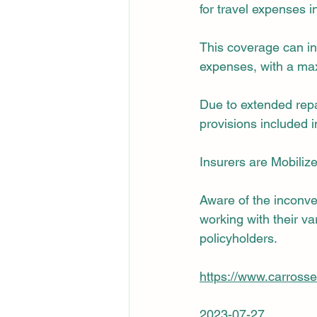
for travel expenses i
This coverage can inc
expenses, with a ma
Due to extended repai
provisions included i
Insurers are Mobiliz
Aware of the inconven
working with their va
policyholders.
https://www.carross
2023-07-27