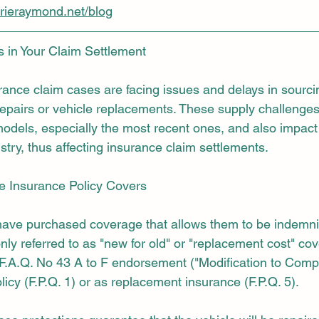
erieraymond.net/blog
 in Your Claim Settlement
rance claim cases are facing issues and delays in sourci
epairs or vehicle replacements. These supply challenges a
odels, especially the most recent ones, and also impact
stry, thus affecting insurance claim settlements.
e Insurance Policy Covers
ave purchased coverage that allows them to be indemnif
ly referred to as "new for old" or "replacement cost" cov
e F.A.Q. No 43 A to F endorsement ("Modification to Comp
icy (F.P.Q. 1) or as replacement insurance (F.P.Q. 5).