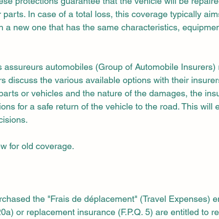
hese protections guarantee that the vehicle will be repair
 parts. In case of a total loss, this coverage typically aim
 a new one that has the same characteristics, equipmen
assureurs automobiles (Group of Automobile Insurers
s discuss the various available options with their insure
f parts or vehicles and the nature of the damages, the ins
ns for a safe return of the vehicle to the road. This will 
isions.
w for old coverage.
rchased the "Frais de déplacement" (Travel Expenses) 
20a) or replacement insurance (F.P.Q. 5) are entitled to 