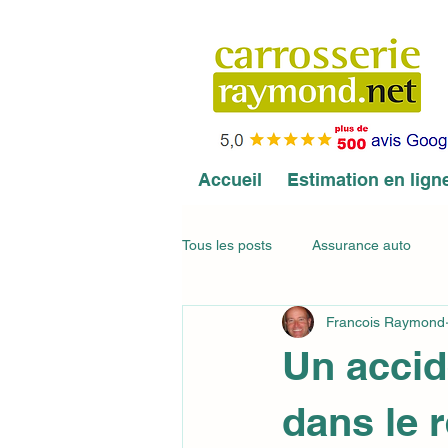
Accueil
Estimation en lign
Tous les posts
Assurance auto
Francois Raymond
SubaruCAR.net
Certification 
Un accid
CCS Consolidated Collision Service
dans le 