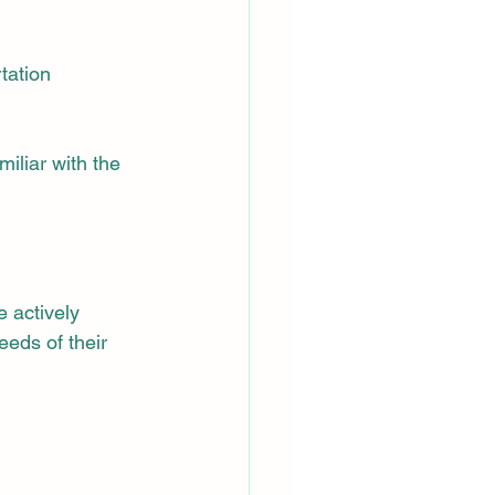
tation 
iliar with the 
 actively 
eeds of their 