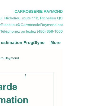
CARROSSERIE RAYMOND
ul. Richelieu, route 112, Richelieu QC
Richelieu@CarrosserieRaymond.net
Téléphonez ou textez (450) 658-1000
estimation ProgiSync
More
pro Raymond
ards
ffre d'emploi - Job offer - Oferta
amation