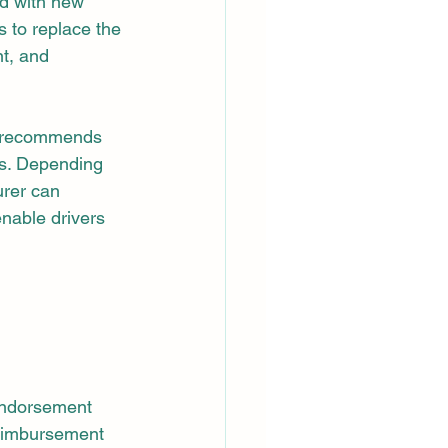
ed with new 
s to replace the 
t, and 
) recommends 
rs. Depending 
urer can 
enable drivers 
endorsement 
reimbursement 