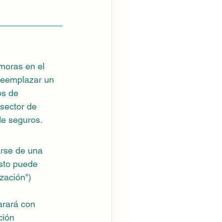
moras en el 
 reemplazar un 
os de 
sector de 
de seguros.
rse de una 
sto puede 
zación") 
arará con 
ción 