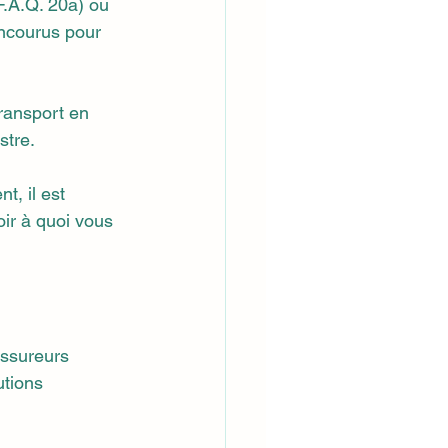
F.A.Q. 20a) ou 
ncourus pour 
transport en 
stre.
, il est 
oir à quoi vous 
assureurs 
utions 