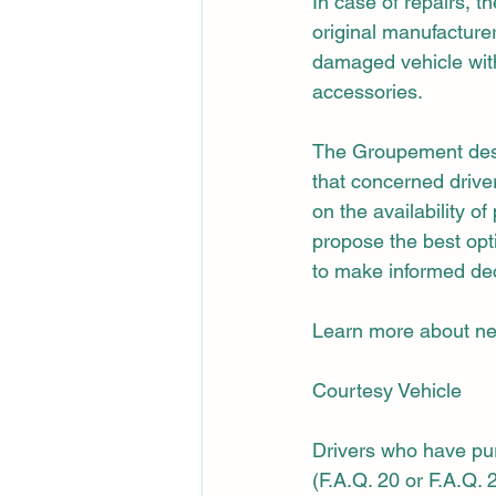
In case of repairs, t
original manufacturer
damaged vehicle with
accessories.
The Groupement des 
that concerned driver
on the availability o
propose the best optio
to make informed dec
Learn more about ne
Courtesy Vehicle
Drivers who have pu
(F.A.Q. 20 or F.A.Q. 