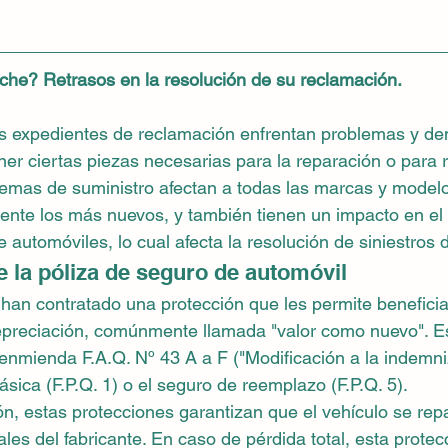
he? Retrasos en la resolución de su reclamación. 
 expedientes de reclamación enfrentan problemas y de
ner ciertas piezas necesarias para la reparación o para
lemas de suministro afectan a todas las marcas y model
ente los más nuevos, y también tienen un impacto en el 
 automóviles, lo cual afecta la resolución de siniestros 
e la póliza de seguro de automóvil
an contratado una protección que les permite beneficia
epreciación, comúnmente llamada "valor como nuevo". E
 enmienda F.A.Q. Nº 43 A a F ("Modificación a la indemni
ásica (F.P.Q. 1) o el seguro de reemplazo (F.P.Q. 5).
n, estas protecciones garantizan que el vehículo se rep
les del fabricante. En caso de pérdida total, esta protec