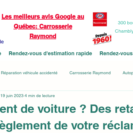
Les meilleurs avis Google au
​300 bo
Québec: Carrosserie
Chambly
Raymond
e
Rendez-vous d'estimation rapide
Rendez-vous 
Réparation véhicule accidenté
Carrosserie Raymond
Auto
19 juin 2023
4 min de lecture
carrosserie
VitreDauto.pro
LaveAuto.pro
Antirouille.pro
ent de voiture ? Des ret
s
Vehiculeelectrique.pro
Collision véhicule électrique
O
règlement de votre récl