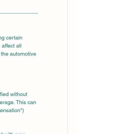
ng certain 
ffect all 
 the automotive 
ied without 
erage. This can 
ensation") 