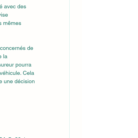
ré avec des 
vise 
es mêmes 
concernés de 
 la 
sureur pourra 
véhicule. Cela 
e une décision 