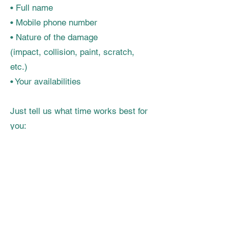
• Full name
• Mobile phone number
• Nature of the damage
(impact, collision, paint, scratch,
etc.)
• Your availabilities
Just tell us what time works best for
you:
Monday to Friday: 7:00 a.m. to 8:30
p.m.
Saturday & Sunday: 9:00 a.m. to 7:00
p.m.
We will offer you the soonest
available time slot.