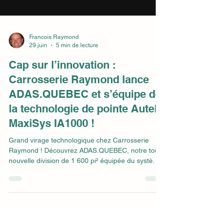
Francois Raymond
29 juin
5 min de lecture
Cap sur l’innovation :
Carrosserie Raymond lance
ADAS.QUEBEC et s’équipe de
la technologie de pointe Autel
MaxiSys IA1000 !
Grand virage technologique chez Carrosserie
Raymond ! Découvrez ADAS.QUEBEC, notre toute
nouvelle division de 1 600 pi² équipée du système
de pointe Autel MaxiSys IA1000. On se rencontre
par accident depuis 1960, mais pour la calibration
de vos aides à la conduite, nous ne laissons rien
au hasard.