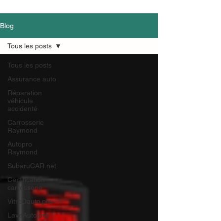
Blog
Tous les posts
Tous les posts
Assurance auto
Réparation
véhicule
accidenté
Carrosserie
Raymond
Autopro
Raymond
SubaruCAR.net
Certification
carrosserie
VitreDauto.pro
LaveAuto.pro