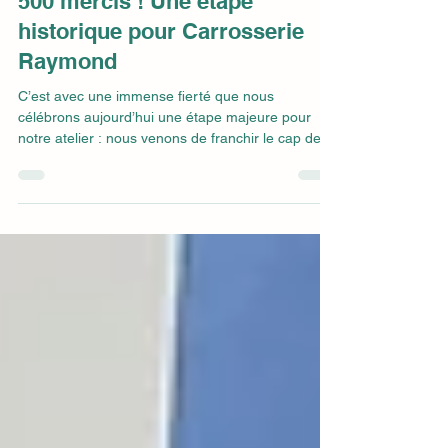
Francois Raymond
24 avr.
1 min de lecture
500 mercis ! Une étape
historique pour Carrosserie
Raymond
C’est avec une immense fierté que nous
célébrons aujourd’hui une étape majeure pour
notre atelier : nous venons de franchir le cap des
500 avis sur Google, tout en maintenant une note
de 5 étoiles ! À nos fidèles clients Ce succès, nous
vous le devons. Merci de nous accorder votre
confiance pour prendre soin de vos véhicules, que
ce soit pour un débosselage majeur ou une simple
retouche. Vos commentaires nous touchent droit
au cœur et nous motivent chaque jour à viser
l'excel