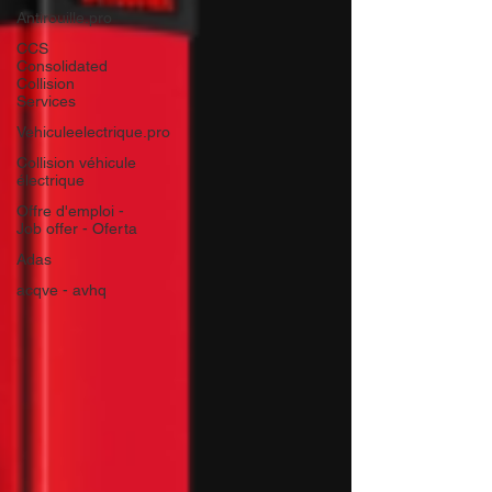
Antirouille.pro
CCS
Consolidated
Collision
Services
Vehiculeelectrique.pro
Collision véhicule
électrique
Offre d'emploi -
Job offer - Oferta
Adas
acqve - avhq