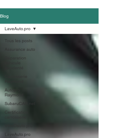
Blog
LaveAuto.pro
Tous les posts
Assurance auto
Réparation
véhicule
accidenté
Carrosserie
Raymond
Autopro
Raymond
SubaruCAR.net
Certification
carrosserie
VitreDauto.pro
LaveAuto.pro