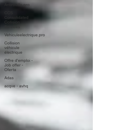
Antirouille.pro
CCS
Consolidated
Collision
Services
Vehiculeelectrique.pro
Collision
véhicule
électrique
Offre d'emploi -
Job offer -
Oferta
Adas
acqve - avhq