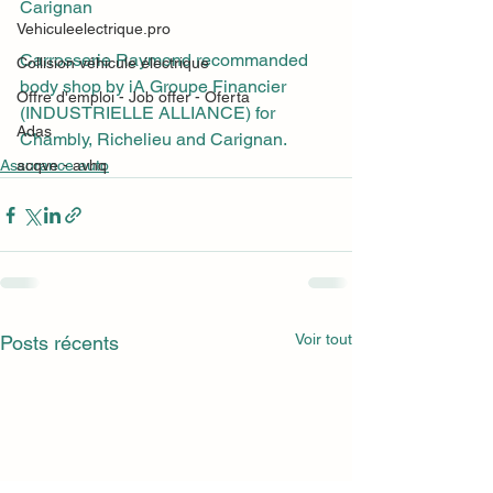
Carignan
Vehiculeelectrique.pro
Carrosserie Raymond recommanded 
Collision véhicule électrique
body shop by iA Groupe Financier 
Offre d'emploi - Job offer - Oferta
(INDUSTRIELLE ALLIANCE) for 
Adas
Chambly, Richelieu and Carignan.
Assurance auto
acqve - avhq
Voir tout
Posts récents