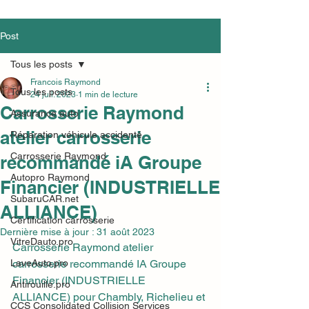
Post
Tous les posts
Francois Raymond
Tous les posts
24 juil. 2023
1 min de lecture
Carrosserie Raymond
Assurance auto
atelier carrosserie
Réparation véhicule accidenté
Carrosserie Raymond
recommandé iA Groupe
Autopro Raymond
Financier (INDUSTRIELLE
SubaruCAR.net
ALLIANCE)
Certification carrosserie
Dernière mise à jour :
31 août 2023
VitreDauto.pro
Carrosserie Raymond atelier 
LaveAuto.pro
carrosserie recommandé IA Groupe 
Financier (INDUSTRIELLE 
Antirouille.pro
ALLIANCE) pour Chambly, Richelieu et 
CCS Consolidated Collision Services