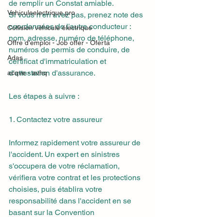
de remplir un Constat amiable.
Vehiculeelectrique.pro
Si vous n'en avez pas, prenez note des 
coordonnées de l'autre conducteur : 
Collision véhicule électrique
nom, adresse, numéro de téléphone, 
Offre d'emploi - Job offer - Oferta
numéros de permis de conduire, de 
Adas
certificat d'immatriculation et 
d'attestation d'assurance.
acqve - avhq
Les étapes à suivre :
1. Contactez votre assureur
Informez rapidement votre assureur de 
l'accident. Un expert en sinistres 
s'occupera de votre réclamation, 
vérifiera votre contrat et les protections 
choisies, puis établira votre 
responsabilité dans l'accident en se 
basant sur la Convention 