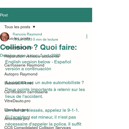
Post
Tous les posts
Francois Raymond
Tous les posts
15 juin 2023
5 min de lecture
Collision ? Quoi faire:
Assurance auto
Dernière mise à jour :
5 oct. 2023
Réparation véhicule accidenté
English version below - Español 
Carrosserie Raymond
versión a continuación
Autopro Raymond
Accident avec un autre automobiliste ? 
SubaruCAR.net
Deux points importants à retenir sur les 
Certification carrosserie
lieux de l'accident.
VitreDauto.pro
LaveAuto.pro
En cas de blessés, appelez le 9-1-1.
Si l'accident est mineur, il n'est pas 
Antirouille.pro
nécessaire d'appeler la police. Il suffit 
CCS Consolidated Collision Services