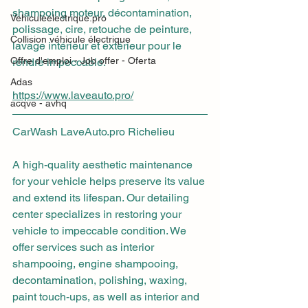
shampoing moteur, décontamination, 
Vehiculeelectrique.pro
polissage, cire, retouche de peinture, 
Collision véhicule électrique
lavage intérieur et extérieur pour le 
Offre d'emploi - Job offer - Oferta
rendre impeccable.
Adas
https://www.laveauto.pro/
acqve - avhq
CarWash LaveAuto.pro Richelieu
A high-quality aesthetic maintenance 
for your vehicle helps preserve its value 
and extend its lifespan. Our detailing 
center specializes in restoring your 
vehicle to impeccable condition. We 
offer services such as interior 
shampooing, engine shampooing, 
decontamination, polishing, waxing, 
paint touch-ups, as well as interior and 