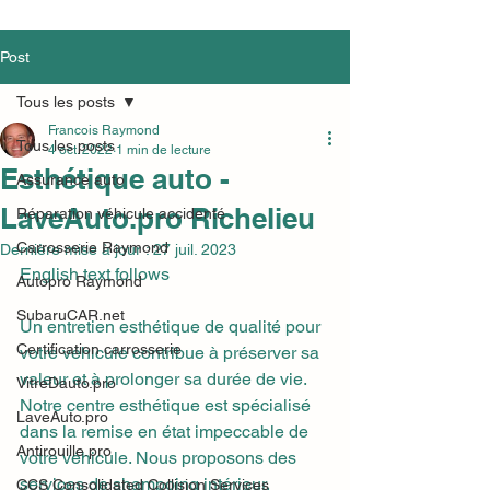
Post
Tous les posts
Francois Raymond
Tous les posts
4 oct. 2022
1 min de lecture
Esthétique auto -
Assurance auto
LaveAuto.pro Richelieu
Réparation véhicule accidenté
Carrosserie Raymond
Dernière mise à jour :
27 juil. 2023
English text follows
Autopro Raymond
SubaruCAR.net
Un entretien esthétique de qualité pour 
Certification carrosserie
votre véhicule contribue à préserver sa 
valeur et à prolonger sa durée de vie. 
VitreDauto.pro
Notre centre esthétique est spécialisé 
LaveAuto.pro
dans la remise en état impeccable de 
Antirouille.pro
votre véhicule. Nous proposons des 
services de shampoing intérieur, 
CCS Consolidated Collision Services