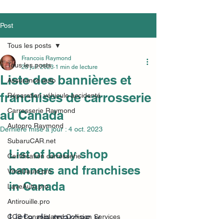
Post
Tous les posts
Francois Raymond
Tous les posts
28 juil. 2023
1 min de lecture
Liste des bannières et
Assurance auto
franchises de carrosserie
Réparation véhicule accidenté
Carrosserie Raymond
au Canada
Autopro Raymond
Dernière mise à jour :
4 oct. 2023
SubaruCAR.net
List of body shop 
Certification carrosserie
banners and franchises 
VitreDauto.pro
in Canada
LaveAuto.pro
Antirouille.pro
Lista de marcas y 
CCS Consolidated Collision Services