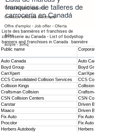
franquicias de talleres de 
Vehiculeelectrique.pro
carrocería en Canadá
Collision véhicule électrique
Offre d'emploi - Job offer - Oferta
Adas
acqve - avhq